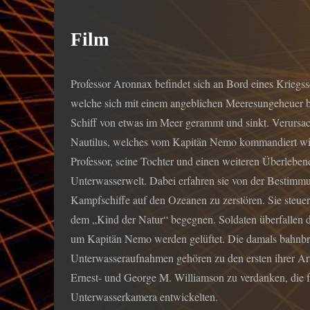
Film
Professor Aronnax befindet sich an Bord eines Kriegssc
welche sich mit einem angeblichen Meeresungeheuer be
Schiff von etwas im Meer gerammt und sinkt. Verursac
Nautilus, welches vom Kapitän Nemo kommandiert wi
Professor, seine Tochter und einen weiteren Überlebe
Unterwasserwelt. Dabei erfahren sie von der Bestimmun
Kampfschiffe auf den Ozeanen zu zerstören. Sie steuern
dem „Kind der Natur“ begegnen. Soldaten überfallen 
um Kapitän Nemo werden gelüftet. Die damals bahnb
Unterwasseraufnahmen gehören zu den ersten ihrer Art.
Ernest- und George M. Williamson zu verdanken, die fu
Unterwasserkamera entwickelten.