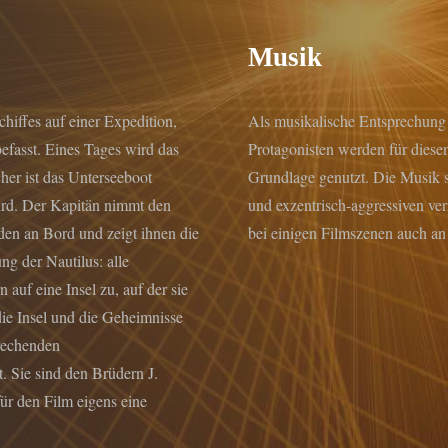
Musik
hiffes auf einer Expedition,
Als musikalische Entsprechung 
fasst. Eines Tages wird das
Protagonisten werden für diese
her ist das Unterseeboot
Grundlage genutzt. Die Musik 
rd. Der Kapitän nimmt den
und exzentrisch-aggressiven ve
nden an Bord und zeigt ihnen die
bei einigen Filmszenen auch an
g der Nautilus: alle
 auf eine Insel zu, auf der sie
die Insel und die Geheimnisse
rechenden
 Sie sind den Brüdern J.
̈r den Film eigens eine